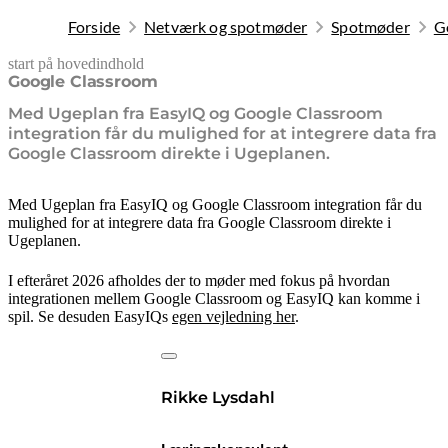
Forside
Netværk og spotmøder
Spotmøder
G
start på hovedindhold
senest opdateret 21. maj 2026
Google Classroom
Med Ugeplan fra EasyIQ og Google Classroom
integration får du mulighed for at integrere data fra
Google Classroom direkte i Ugeplanen.
Med Ugeplan fra EasyIQ og Google Classroom integration får du
mulighed for at integrere data fra Google Classroom direkte i
Ugeplanen.
I efteråret 2026 afholdes der to møder med fokus på hvordan
integrationen mellem Google Classroom og EasyIQ kan komme i
spil. Se desuden EasyIQs
egen vejledning her
.
Rikke Lysdahl