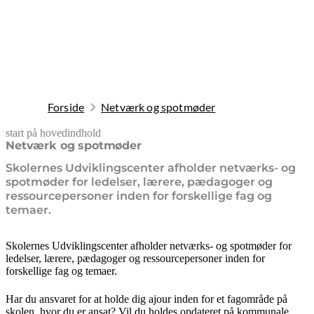
Forside
Netværk og spotmøder
start på hovedindhold
senest opdateret 8. maj 2026
Netværk og spotmøder
Skolernes Udviklingscenter afholder netværks- og
spotmøder for ledelser, lærere, pædagoger og
ressourcepersoner inden for forskellige fag og
temaer.
Skolernes Udviklingscenter afholder netværks- og spotmøder for
ledelser, lærere, pædagoger og ressourcepersoner inden for
forskellige fag og temaer.
Har du ansvaret for at holde dig ajour inden for et fagområde på
skolen, hvor du er ansat? Vil du holdes opdateret på kommunale