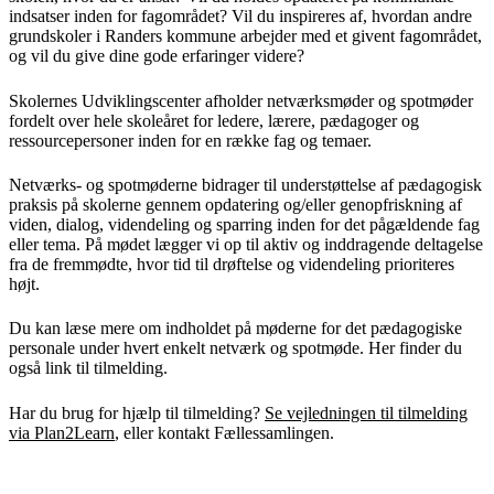
indsatser inden for fagområdet? Vil du inspireres af, hvordan andre
grundskoler i Randers kommune arbejder med et givent fagområdet,
og vil du give dine gode erfaringer videre?
Skolernes Udviklingscenter afholder netværksmøder og spotmøder
fordelt over hele skoleåret for ledere, lærere, pædagoger og
ressourcepersoner inden for en række fag og temaer.
Netværks- og spotmøderne bidrager til understøttelse af pædagogisk
praksis på skolerne gennem opdatering og/eller genopfriskning af
viden, dialog, videndeling og sparring inden for det pågældende fag
eller tema. På mødet lægger vi op til aktiv og inddragende deltagelse
fra de fremmødte, hvor tid til drøftelse og videndeling prioriteres
højt.
Du kan læse mere om indholdet på møderne for det pædagogiske
personale under hvert enkelt netværk og spotmøde. Her finder du
også link til tilmelding.
Har du brug for hjælp til tilmelding?
Se vejledningen til tilmelding
via Plan2Learn
, eller kontakt Fællessamlingen.