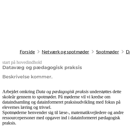
Forside
Netværk og spotmøder
Spotmøder
D
start på hovedindhold
senest opdateret 26. maj 2026
Datavæg og pædagogisk praksis
Beskrivelse kommer.
Arbejdet omkring
Data og pædagogisk praksis
understøttes dette
skoleår gennem to spotmøder. På møderne vil vi kredse om
dataindsamling og datainformeret praksisudvikling med fokus på
elevernes læring og trivsel.
Spotmøderne henvender sig til læse-, matematikvejledere og andre
ressourcepersoner med opgaver ind i datainformeret pædagogisk
praksis.