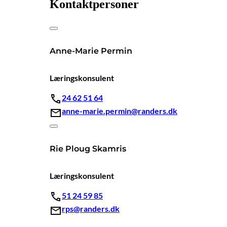
Kontaktpersoner
Anne-Marie Permin
Læringskonsulent
24 62 51 64
anne-marie.permin@randers.dk
Rie Ploug Skamris
Læringskonsulent
51 24 59 85
rps@randers.dk