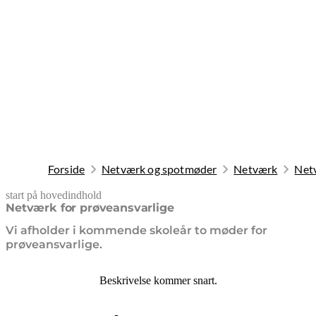
Forside
Netværk og spotmøder
Netværk
Netv
start på hovedindhold
senest opdateret 18. maj 2026
Netværk for prøveansvarlige
Vi afholder i kommende skoleår to møder for
prøveansvarlige.
Beskrivelse kommer snart.