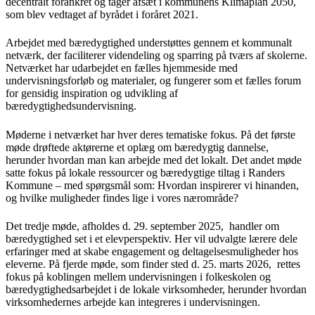
decentralt forankret og tager afsæt i kommunens Klimaplan 2050,
som blev vedtaget af byrådet i foråret 2021.
Arbejdet med bæredygtighed understøttes gennem et kommunalt
netværk, der faciliterer videndeling og sparring på tværs af skolerne.
Netværket har udarbejdet en fælles hjemmeside med
undervisningsforløb og materialer, og fungerer som et fælles forum
for gensidig inspiration og udvikling af
bæredygtighedsundervisning.
Møderne i netværket har hver deres tematiske fokus. På det første
møde drøftede aktørerne et oplæg om bæredygtig dannelse,
herunder hvordan man kan arbejde med det lokalt. Det andet møde
satte fokus på lokale ressourcer og bæredygtige tiltag i Randers
Kommune – med spørgsmål som: Hvordan inspirerer vi hinanden,
og hvilke muligheder findes lige i vores nærområde?
Det tredje møde, afholdes d. 29. september 2025, handler om
bæredygtighed set i et elevperspektiv. Her vil udvalgte lærere dele
erfaringer med at skabe engagement og deltagelsesmuligheder hos
eleverne. På fjerde møde, som finder sted d. 25. marts 2026, rettes
fokus på koblingen mellem undervisningen i folkeskolen og
bæredygtighedsarbejdet i de lokale virksomheder, herunder hvordan
virksomhedernes arbejde kan integreres i undervisningen.