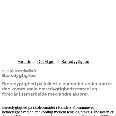
Forside
Det vi gør
Bæredygtighed
start på hovedindhold
senest opdateret 26. maj 2026
Bæredygtighed
Bæredygtighed på folkeskoleområdet understøtter
den kommunale bæredygtighedsstrategi og
foregår i samarbejde med andre aktører.
Bæredygtighed på skoleområdet i Randers Kommune er
kendetegnet ved en tæt kobling mellem teori og praksis. Indsatsen er